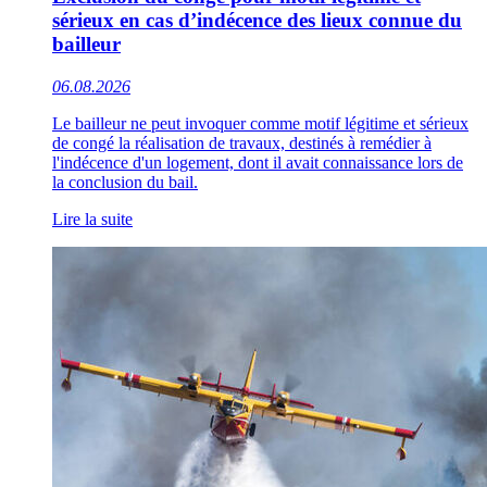
sérieux en cas d’indécence des lieux connue du
bailleur
06.08.2026
Le bailleur ne peut invoquer comme motif légitime et sérieux
de congé la réalisation de travaux, destinés à remédier à
l'indécence d'un logement, dont il avait connaissance lors de
la conclusion du bail.
Lire la suite