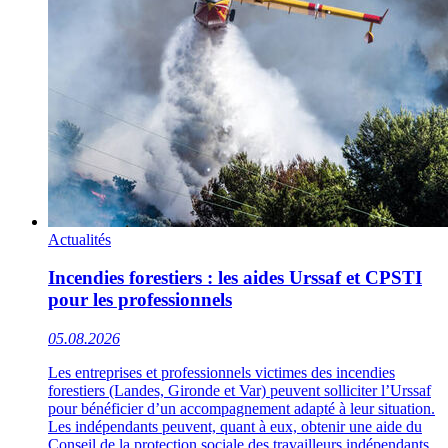
Actualités
Incendies forestiers : les aides Urssaf et CPSTI
pour les professionnels
05.08.2026
Les entreprises et professionnels victimes des incendies
forestiers (Landes, Gironde et Var) peuvent solliciter l’Urssaf
pour bénéficier d’un accompagnement adapté à leur situation.
Les indépendants peuvent, quant à eux, obtenir une aide du
Conseil de la protection sociale des travailleurs indépendants