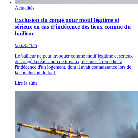
Actualités
Exclusion du congé pour motif légitime et
sérieux en cas d’indécence des lieux connue du
bailleur
06.08.2026
Le bailleur ne peut invoquer comme motif légitime et sérieux
de congé la réalisation de travaux, destinés à remédier à
l'indécence d'un logement, dont il avait connaissance lors de
la conclusion du bail.
Lire la suite