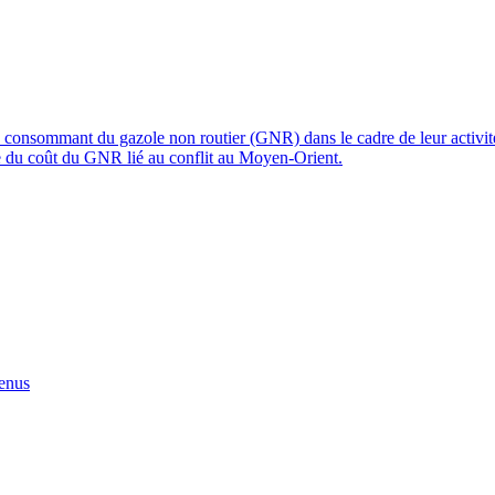
) consommant du gazole non routier (GNR) dans le cadre de leur activité
sse du coût du GNR lié au conflit au Moyen-Orient.
tenus