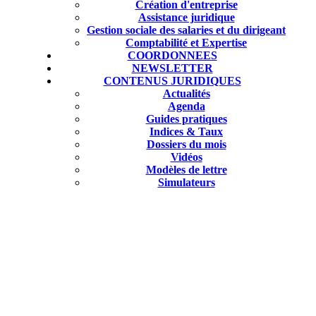
Création d'entreprise
Assistance juridique
Gestion sociale des salaries et du dirigeant
Comptabilité et Expertise
COORDONNEES
NEWSLETTER
CONTENUS JURIDIQUES
Actualités
Agenda
Guides pratiques
Indices & Taux
Dossiers du mois
Vidéos
Modèles de lettre
Simulateurs