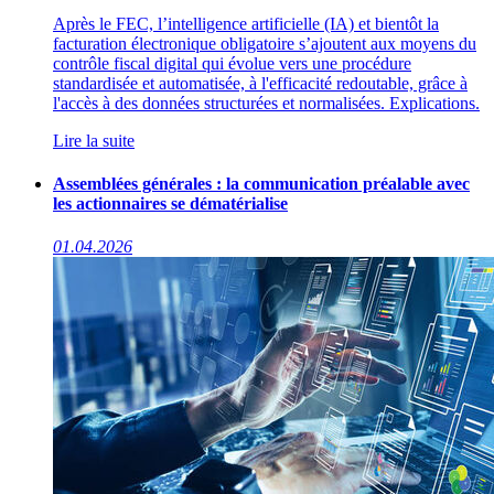
Après le FEC, l’intelligence artificielle (IA) et bientôt la
facturation électronique obligatoire s’ajoutent aux moyens du
contrôle fiscal digital qui évolue vers une procédure
standardisée et automatisée, à l'efficacité redoutable, grâce à
l'accès à des données structurées et normalisées. Explications.
Lire la suite
Assemblées générales : la communication préalable avec
les actionnaires se dématérialise
01.04.2026