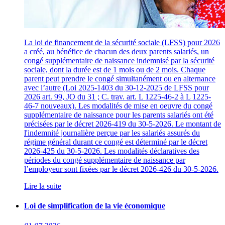
La loi de financement de la sécurité sociale (LFSS) pour 2026
a créé, au bénéfice de chacun des deux parents salariés, un
congé supplémentaire de naissance indemnisé par la sécurité
sociale, dont la durée est de 1 mois ou de 2 mois. Chaque
parent peut prendre le congé simultanément ou en alternance
avec l’autre (Loi 2025-1403 du 30-12-2025 de LFSS pour
2026 art. 99, JO du 31 ; C. trav. art. L 1225-46-2 à L 1225-
46-7 nouveaux). Les modalités de mise en oeuvre du congé
supplémentaire de naissance pour les parents salariés ont été
précisées par le décret 2026-419 du 30-5-2026. Le montant de
l'indemnité journalière perçue par les salariés assurés du
régime général durant ce congé est déterminé par le décret
2026-425 du 30-5-2026. Les modalités déclaratives des
périodes du congé supplémentaire de naissance par
l’employeur sont fixées par le décret 2026-426 du 30-5-2026.
Lire la suite
Loi de simplification de la vie économique