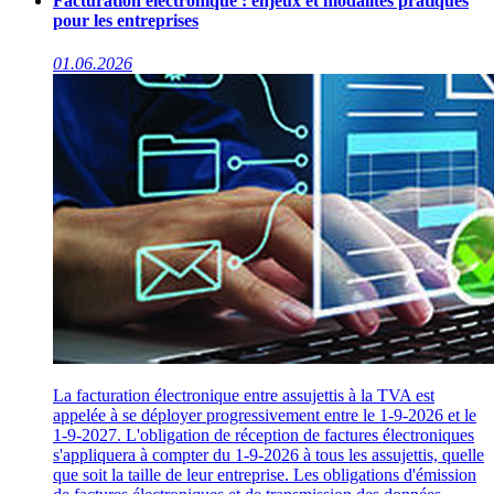
Facturation électronique : enjeux et modalités pratiques
pour les entreprises
01.06.2026
La facturation électronique entre assujettis à la TVA est
appelée à se déployer progressivement entre le 1-9-2026 et le
1-9-2027. L'obligation de réception de factures électroniques
s'appliquera à compter du 1-9-2026 à tous les assujettis, quelle
que soit la taille de leur entreprise. Les obligations d'émission